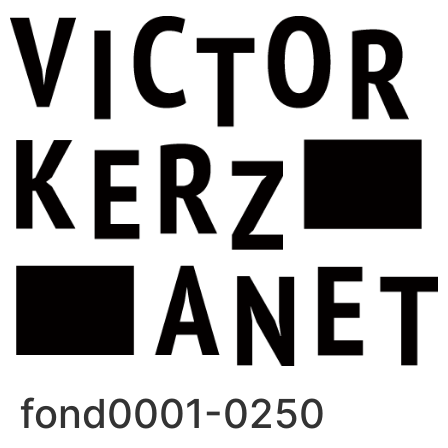
Aller
au
contenu
fond0001-0250