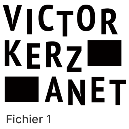
Aller
au
contenu
Fichier 1