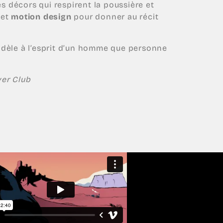
es décors qui respirent la poussière et
et
motion design
pour donner au récit
 fidèle à l’esprit d’un homme que personne
er Club