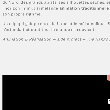
du Nord, des grands aplats, ses silhouettes sèches, s
l’horizon infini. J’ai mélangé
animation traditionnelle
son propre rythme.
Un clip qui galope entre la farce et le mélancolique,
n’attendait et dont tout le monde se souvient.
Animation & Réalisation — side project
— The Hangov