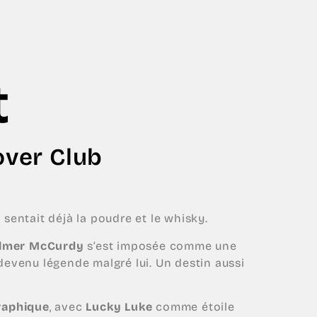
t
over Club
 sentait déjà la poudre et le whisky.
lmer McCurdy
s’est imposée comme une
 devenu légende malgré lui. Un destin aussi
raphique
, avec
Lucky Luke
comme étoile